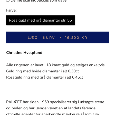
Denne skal indpakkes som gave
Farve:
Rosa guld med grå diamanter str. 55
LÆG I KURV
16.500 KR
Christine Hvelplund
Alle ringenen er lavet i 18 karat guld og sælges enkeltvis.
Guld ring med hvide diamanter i alt 0,30ct
Rosaguld ring med grå diamanter i alt 0,45ct
PALÆET har siden 1969 specialiseret sig i udsøgte stene
og perler, og har længe været en af landets førende
officielle agenter for anerkendte mærkeure såsom Ole