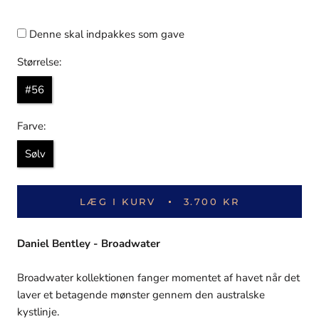
Denne skal indpakkes som gave
Størrelse:
#56
Farve:
Sølv
LÆG I KURV
3.700 KR
Daniel Bentley - Broadwater
Broadwater kollektionen fanger momentet af havet når det
laver et betagende mønster gennem den australske
kystlinje.