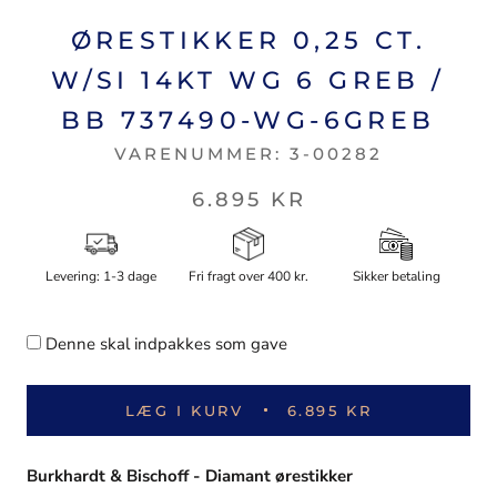
ØRESTIKKER 0,25 CT.
W/SI 14KT WG 6 GREB /
BB 737490-WG-6GREB
VARENUMMER:
3-00282
6.895 KR
Levering: 1-3 dage
Fri fragt over 400 kr.
Sikker betaling
Denne skal indpakkes som gave
LÆG I KURV
6.895 KR
Burkhardt & Bischoff - Diamant ørestikker