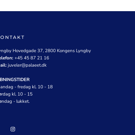
KONTAKT
yngby Hovedgade 37, 2800 Kongens Lyngby
elefon:
+45 45 87 21 16
ail:
juveler@palaeet.dk
BNINGSTIDER
andag - fredag kl. 10 - 18
ørdag kl. 10 - 15
øndag - lukket.