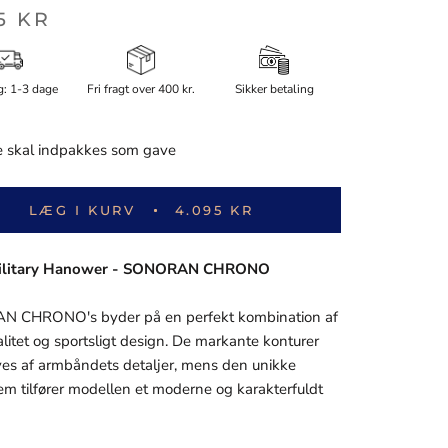
5 KR
g: 1-3 dage
Fri fragt over 400 kr.
Sikker betaling
 skal indpakkes som gave
LÆG I KURV
4.095 KR
Military Hanower - SONORAN CHRONO
 CHRONO's byder på en perfekt kombination af
alitet og sportsligt design. De markante konturer
s af armbåndets detaljer, mens den unikke
rem tilfører modellen et moderne og karakterfuldt