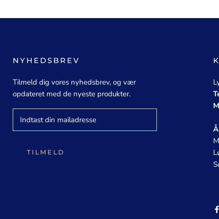
NYHEDSBREV
Tilmeld dig vores nyhedsbrev, og vær
L
opdateret med de nyeste produkter.
T
M
Å
M
L
TILMELD
S