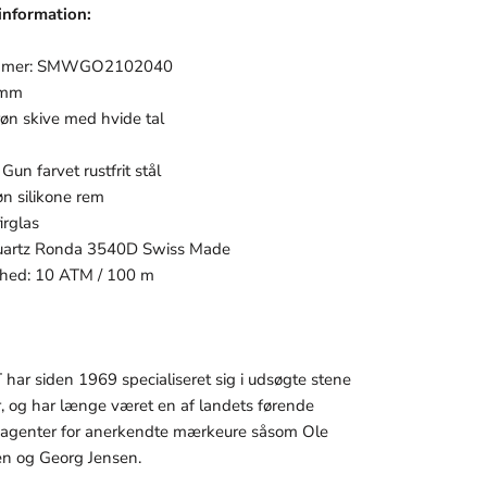
information:
mmer: SMWGO2102040
 mm
røn skive med hvide tal
Gun farvet rustfrit stål
n silikone rem
irglas
uartz Ronda 3540D Swiss Made
hed: 10 ATM / 100 m
ar siden 1969 specialiseret sig i udsøgte stene
r, og har længe været en af landets førende
le agenter for anerkendte mærkeure såsom Ole
n og Georg Jensen.