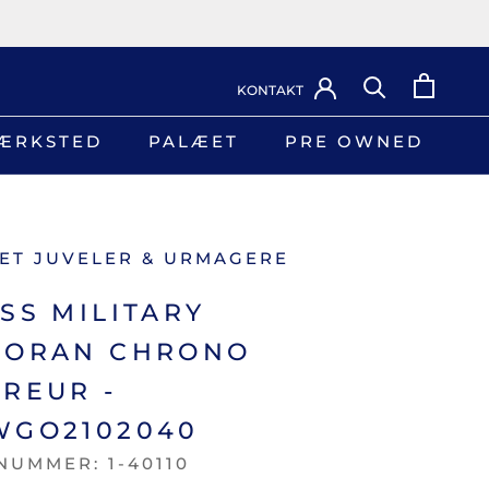
KONTAKT
ÆRKSTED
PALÆET
PRE OWNED
ÆRKSTED
PRE OWNED
ET JUVELER & URMAGERE
SS MILITARY
NORAN CHRONO
REUR -
WGO2102040
NUMMER:
1-40110