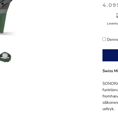
4.09
Leverin
Denne
Swiss 
SONORAN
funktion
fremhæve
silikone
udtryk.