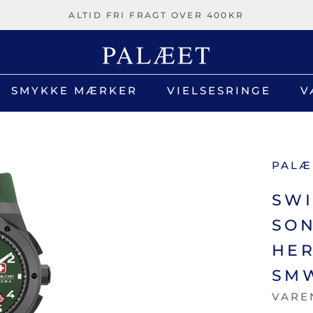
ALTID FRI FRAGT OVER 400KR
SMYKKE MÆRKER
VIELSESRINGE
V
V
PALÆ
SWI
SO
HER
SM
VARE