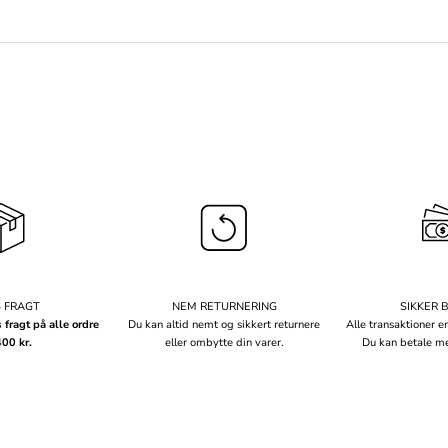
S FRAGT
NEM RETURNERING
SIKKER 
s fragt på alle ordre
Du kan altid nemt og sikkert returnere
Alle transaktioner er
400 kr.
eller ombytte din varer.
Du kan betale me