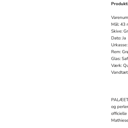
Produkt
Varenu
Mål: 43
Skive: G
Dato: Ja
Urkasse: 
Rem: Grø
Glas: Saf
Værk: Q
Vandtæt
PALÆET h
og perle
officiel
Mathiese