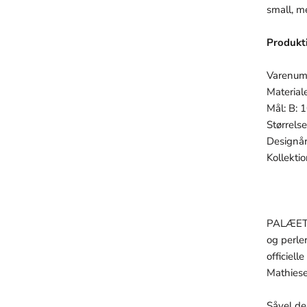
small, m
Produkt
Varenu
Material
Mål:
B: 
Størrelse
Designå
Kollekti
PALÆET h
og perle
officiel
Mathiese
Såvel de