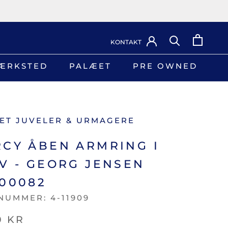
KONTAKT
ÆRKSTED
PALÆET
PRE OWNED
ÆRKSTED
PRE OWNED
ET JUVELER & URMAGERE
CY ÅBEN ARMRING I
V - GEORG JENSEN
00082
NUMMER:
4-11909
0 KR