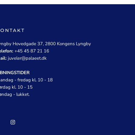
KONTAKT
yngby Hovedgade 37, 2800 Kongens Lyngby
elefon:
+45 45 87 21 16
ail:
juveler@palaeet.dk
BNINGSTIDER
andag - fredag kl. 10 - 18
ørdag kl. 10 - 15
øndag - lukket.