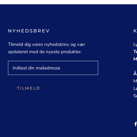
NYHEDSBREV
Tilmeld dig vores nyhedsbrev, og vær
L
opdateret med de nyeste produkter.
T
M
Å
M
L
TILMELD
S