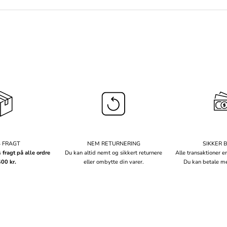
S FRAGT
NEM RETURNERING
SIKKER 
s fragt på alle ordre
Du kan altid nemt og sikkert returnere
Alle transaktioner er
400 kr.
eller ombytte din varer.
Du kan betale me