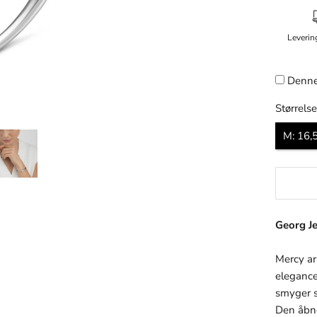
Leverin
Denne
Størrelse
M: 16,
Georg J
Mercy ar
elegance 
smyger s
Den åbne 