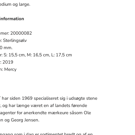
edium og large.
information
mmer:
20000082
e:
Sterlingsølv
10 mm.
r:
S: 15,5 cm, M: 16,5 cm, L: 17,5 cm
r:
2019
on: Mercy
ar siden 1969 specialiseret sig i udsøgte stene
r, og har længe været en af landets førende
le agenter for anerkendte mærkeure såsom Ole
n og Georg Jensen.
ngang som i dag er sortimentet bredt og af en