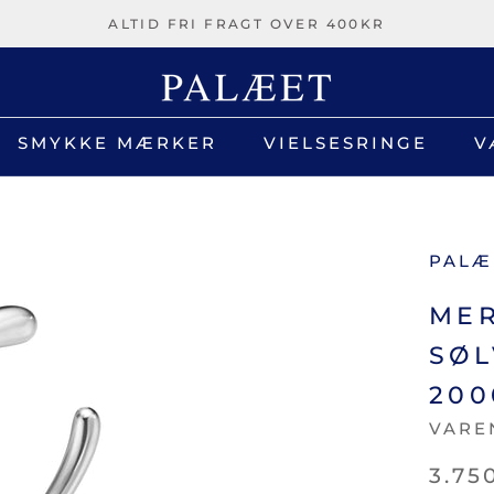
ALTID FRI FRAGT OVER 400KR
SMYKKE MÆRKER
VIELSESRINGE
V
V
PALÆ
MER
SØL
200
VARE
3.75