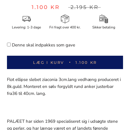
1.100 KR
2.195 KR
Levering: 1-3 dage
Fri fragt over 400 kr.
Sikker betaling
Denne skal indpakkes som gave
LÆG I KURV
1.100 KR
Flot ellipse slebet ziaconia 3cm.lang vedhæng produceret i
8k.guld. Monteret en sølv forgyldt rund anker justerbar
fra36 til 40cm. lang.
PALÆET har siden 1969 specialiseret sig i udsøgte stene
og perler, og har længe været en af landets førende