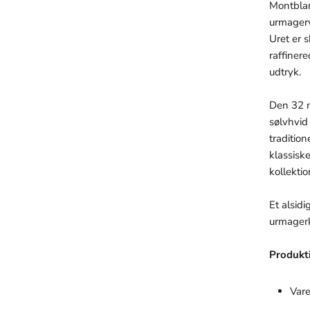
Montblan
urmagerv
Uret er 
raffiner
udtryk.
Den 32 m
sølvhvid 
traditio
klassisk
kollektio
Et alsid
urmagerk
Produkt
Var