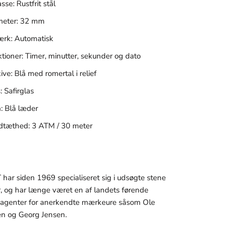
sse: Rustfrit stål
meter: 32 mm
ærk: Automatisk
tioner: Timer, minutter, sekunder og dato
ive: Blå med romertal i relief
: Safirglas
: Blå læder
dtæthed: 3 ATM / 30 meter
ar siden 1969 specialiseret sig i udsøgte stene
r, og har længe været en af landets førende
le agenter for anerkendte mærkeure såsom Ole
n og Georg Jensen.