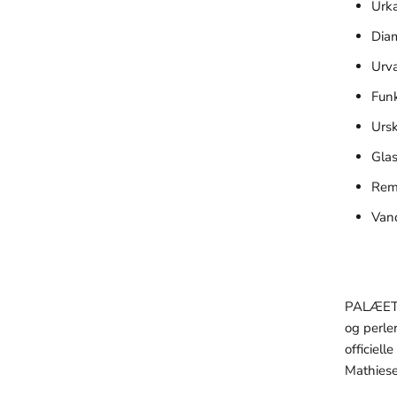
Urka
Dia
Urv
Funk
Ursk
Glas
Rem
Van
PALÆET h
og perle
officiel
Mathiese