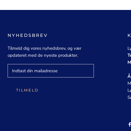
NYHEDSBREV
Tilmeld dig vores nyhedsbrev, og vær
L
opdateret med de nyeste produkter.
T
M
Å
M
L
TILMELD
S