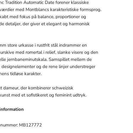
c Tradition Automatic Date forener klassiske
ærdier med Montblancs karakteristiske formsprog.
skabt med fokus på balance, proportioner og
ede detaljer, der giver et elegant og harmonisk
m store urkasse i rustfrit stål indrammer en
urskive med romertal i relief, slanke visere og den
nelle jernbaneminutskala. Samspillet mellem de
e designelementer og de rene linjer understreger
nens tidløse karakter.
igt dameur, der kombinerer schweizisk
unst med et sofistikeret og feminint udtryk.
information
enummer: MB127772