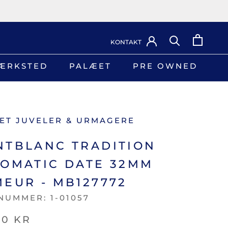
KONTAKT
ÆRKSTED
PALÆET
PRE OWNED
ÆRKSTED
PRE OWNED
ET JUVELER & URMAGERE
TBLANC TRADITION
OMATIC DATE 32MM
EUR - MB127772
NUMMER:
1-01057
00 KR