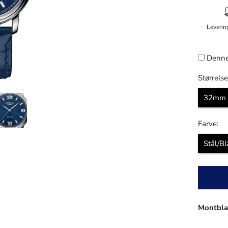
Leverin
Denne
Størrelse
32mm
Farve:
Stål/Bl
Montblan