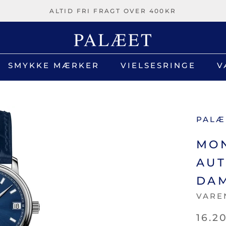
ALTID FRI FRAGT OVER 400KR
SMYKKE MÆRKER
VIELSESRINGE
V
V
PALÆ
MON
AUT
DAM
VARE
16.2