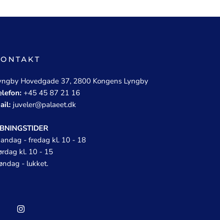
KONTAKT
yngby Hovedgade 37, 2800 Kongens Lyngby
elefon:
+45 45 87 21 16
ail:
juveler@palaeet.dk
BNINGSTIDER
andag - fredag kl. 10 - 18
ørdag kl. 10 - 15
øndag - lukket.