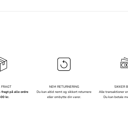
S FRAGT
NEM RETURNERING
SIKKER 
s fragt på alle ordre
Du kan altid nemt og sikkert returnere
Alle transaktioner er
400 kr.
eller ombytte din varer.
Du kan betale me