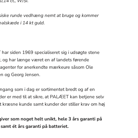
0,14 ct., W/SI.
ssiske runde vedhæng nemt at bruge og kommer
alskæde i 14 kt guld.
ar siden 1969 specialiseret sig i udsøgte stene
r, og har længe været en af landets førende
le agenter for anerkendte mærkeure såsom Ole
n og Georg Jensen.
ngang som i dag er sortimentet bredt og af en
 der er med til at sikre, at PALÆET kan betjene selv
 kræsne kunde samt kunder der stiller krav om høj
iver som noget helt unikt, hele 3 års garanti på
, samt ét års garanti på batteriet.