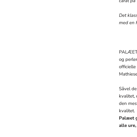
carat på 
Det kla
med en h
PALÆET h
og perle
officiel
Mathiese
Såvel de
kvalitet,
den mest
kvalitet.
Palæet g
alle ure