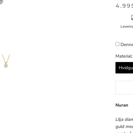
4.99
Leverin
Denne
Material:
Hvidgu
Nuran
Lilja di
guld med