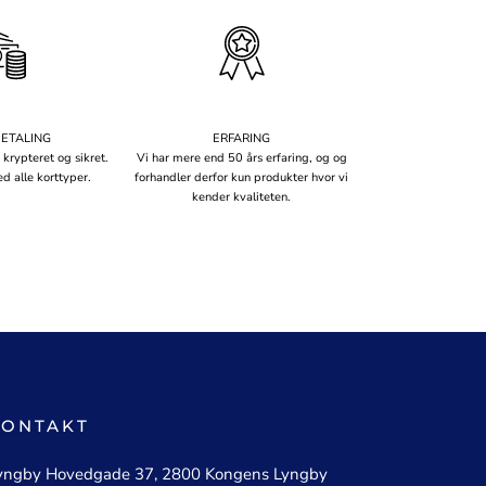
BETALING
ERFARING
 krypteret og sikret.
Vi har mere end 50 års erfaring, og og
d alle korttyper.
forhandler derfor kun produkter hvor vi
kender kvaliteten.
KONTAKT
yngby Hovedgade 37, 2800 Kongens Lyngby