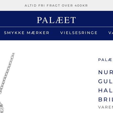
ALTID FRI FRAGT OVER 400KR
SMYKKE MÆRKER
VIELSESRINGE
V
V
PALÆ
NUR
GUL
HA
BRI
VARE