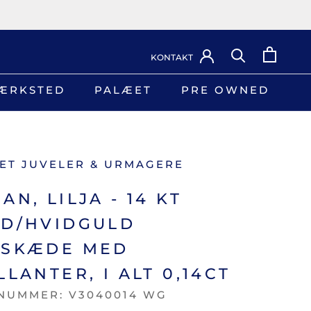
KONTAKT
ÆRKSTED
PALÆET
PRE OWNED
ÆRKSTED
PRE OWNED
ET JUVELER & URMAGERE
AN, LILJA - 14 KT
D/HVIDGULD
LSKÆDE MED
LLANTER, I ALT 0,14CT
NUMMER:
V3040014 WG