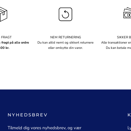
S FRAGT
NEM RETURNERING
SIKKER 
s fragt på alle ordre
Du kan altid nemt og sikkert returnere
Alle transaktioner er
400 kr.
eller ombytte din varer.
Du kan betale me
NYHEDSBREV
Tilmeld dig vores nyhedsbrev, og vær
L