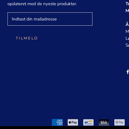
opdateret med de nyeste produkter.
T
M
Å
M
L
TILMELD
S