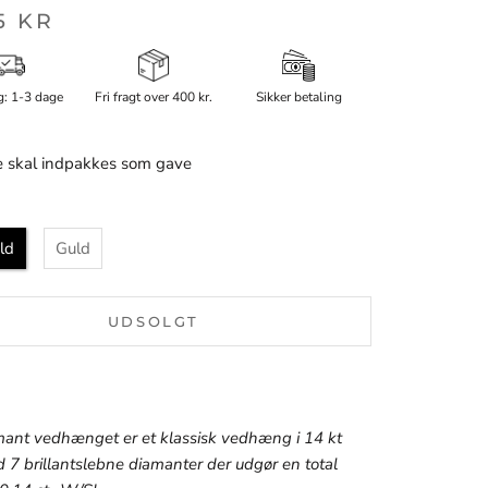
5 KR
g: 1-3 dage
Fri fragt over 400 kr.
Sikker betaling
 skal indpakkes som gave
ld
Guld
UDSOLGT
amant vedhænget er et klassisk vedhæng i 14 kt
 7 brillantslebne diamanter der udgør en total